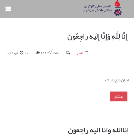
إِنَّا لِلَّهِ وَإِنَّا إِلَیْهِ رَاجِعُونَ
اخبار
1413 Views
20 می 2024
ایران داغ دار شد
بیشتر
اناالله وانا الیه راجعون