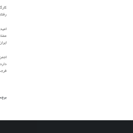
کارگر
رفتار
امیدو
مضاعف
ایرا
اجمن
دارد،
فرجه 
برچس