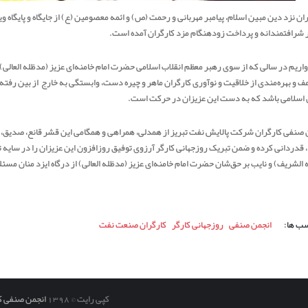
ان نزد دین مبین اسلام، پیامبر مهربانی و رحمت (ص) و ائمه معصومین (ع) از جایگاه و پایگاه و
 شرافتمندانه و پرداخت زودهنگام مزد کارگران آمده است.
اریم در سالی که از سوی رهبر معظم انقلاب اسلامی حضرت امام خامنه‌ای عزیز (مدظله العالی) 
 و بهره‌مندی از خلاقیت و نوآوری کارگران ماهر و چیره دست، وابستگی به خارج از بین رفته
ن اسلامی باشد که به دست این عزیزان در حرکت است.
 صنفی کارگران شرکت پالایش نفت تبریز از همدلی، همراهی و همگامی این قشر قانع، صدیق، 
 قدردانی کرده و ضمن تبریک روزجهانی کارگر آرزوی توفیق روزافزون این عزیزان را در سایه تو
الشریف) و نایب بر حق‌شان حضرت امام خامنه‌ای عزیز (مدظله العالی) از درگاه ایزد منان مسئ
ب ها:
انجمن صنفی
روزجهانی کارگر
کارگران صنعت نفت
کپی رایت © 1398
انجمن صنفی ک